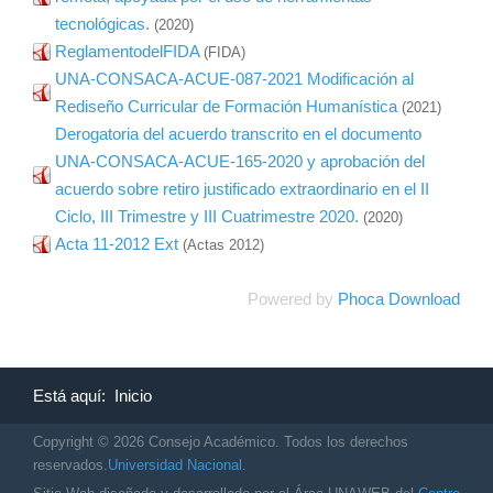
tecnológicas.
(2020)
ReglamentodelFIDA
(FIDA)
UNA-CONSACA-ACUE-087-2021 Modificación al
Rediseño Curricular de Formación Humanística
(2021)
Derogatoria del acuerdo transcrito en el documento
UNA-CONSACA-ACUE-165-2020 y aprobación del
acuerdo sobre retiro justificado extraordinario en el II
Ciclo, III Trimestre y III Cuatrimestre 2020.
(2020)
Acta 11-2012 Ext
(Actas 2012)
Powered by
Phoca Download
Está aquí:
Inicio
Copyright © 2026 Consejo Académico. Todos los derechos
reservados.
Universidad Nacional
.